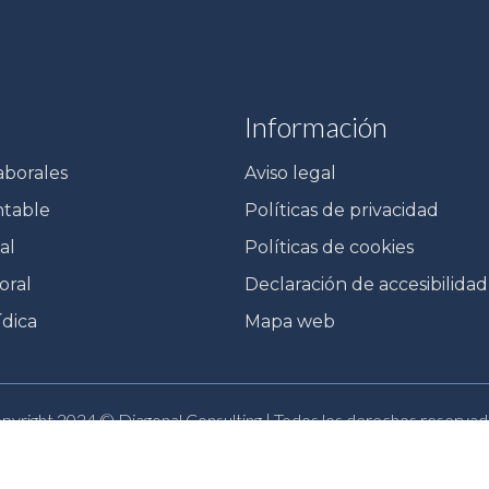
Información
aborales
Aviso legal
ntable
Políticas de privacidad
al
Políticas de cookies
oral
Declaración de accesibilidad
ídica
Mapa web
pyright 2024 © Diagonal Consulting | Todos los derechos reservad